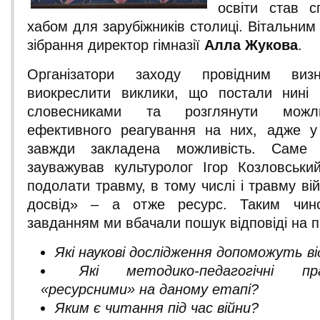
освіти став с
хабом для зарубіжників столиці. Вітальни
зібрання директор гімназії
Алла Жукова
.
Організатори заходу провідним виз
виокреслити виклики, що постали нині 
словесниками та розглянути можли
ефективного реагування на них, адже у
завжди закладена можливість. Сам
зауважував культуролог Ігор Козловськи
подолати травму, в тому числі і травму вій
досвід» – а отже ресурс. Таким чин
завданням ми вбачали пошук відповіді на п
Які наукові дослідження допоможуть в
Які методико-педагогічні п
«ресурсними» на даному етапі?
Яким є читання під час війни?