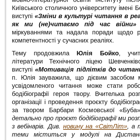
Київського столичного університету імені Б
виступі
«Зміни в культурі читання в ре
як ми (не)читаємо під час війни»
міркуваннями та надала поради щодо ро
компетентності у сучасних реаліях.
Тему продовжила
Юлія Бойко
, учит
літератури Технічного ліцею Шевченків
виступі
«Мотивація підлітків до читан
п. Юлія зауважила, що дієвим засобом м
усвідомленого читання може стати роб
бодібіографії героя твору. Вчителька роз
організації і проведення проєкту бодібіогра
за твором Барбари Космовської «Буба
детально про проєкт бодібіографії ми роз
з вебінарів. Див.
новину на «СвітЛіт»
, а 
теми міститься у модулі на Дистанц