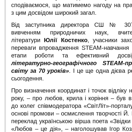
сподіваємося, що матимемо нагоду на пра
з цим досвідом широкий загал.
Від заступника директора СШ № 30
вивченням природничих наук, вчите
літератури
Юлії Костенко
, учасники зах
переваги впровадження STEАM-навчання в
етапи роботи та ефективний досві
літературно-географічного STEАM-п
світу за 70 уроків»
. І це ще одна дієва р
сьогодення.
Про визначення координат і точок відліку 
року, – про любов, крила і коріння – був 
до колег співмодератора «СвітЛіт»-порта
основі промови – осмислення творчості Й. 
переклад українською вірша поета «Звідки
«Любов – це дія», – наголошував Ігор Коз