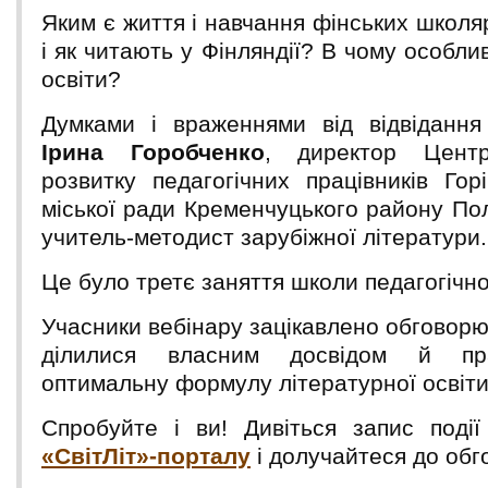
Яким є життя і навчання фінських школяр
і як читають у Фінляндії? В чому особлив
освіти?
Думками і враженнями від відвідання
Ірина Горобченко
, директор Центр
розвитку педагогічних працівників Гор
міської ради Кременчуцького району Пол
учитель-методист зарубіжної літератури.
Це було третє заняття школи педагогічно
Учасники вебінару зацікавлено обговорюв
ділилися власним досвідом й пр
оптимальну формулу літературної освіти
Спробуйте і ви! Дивіться запис под
«СвітЛіт»-порталу
і долучайтеся до обг