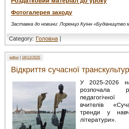
Роздатковий матеріал до уроку
Фотогалерея заходу
Заставка до новини: Лоренцо Куінн «Будівництво 
Category:
Головна
|
editor
|
18/12/2025
Відкриття сучасної транскультур
У 2025-2026 н
розпочала 
педагогічної
вчителів «Суча
тренди у навч
літератури».