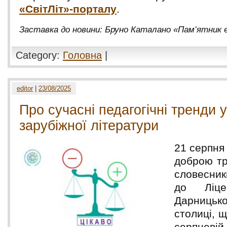
«СвітЛіт»-порталу
.
Заставка до новини: Бруно Каталано «Пам’ятник 
Category:
Головна
|
editor
|
23/08/2025
Про сучасні педагогічні тренди 
зарубіжної літератури
21 серпня 
доброю тр
словесник
до Лі
Дарниц
столиці, щ
серпнев