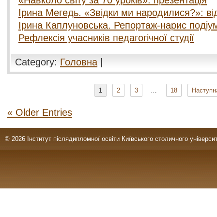
«Навколо світу за 70 уроків»: презентація
Ірина Мегедь. «Звідки ми народилися?»: ві
Ірина Каплуновська. Репортаж-нарис подіумн
Рефлексія учасників педагогічної студії
Category:
Головна
|
1
2
3
…
18
Наступн
« Older Entries
© 2026 Інститут післядипломної освіти Київського столичного університ