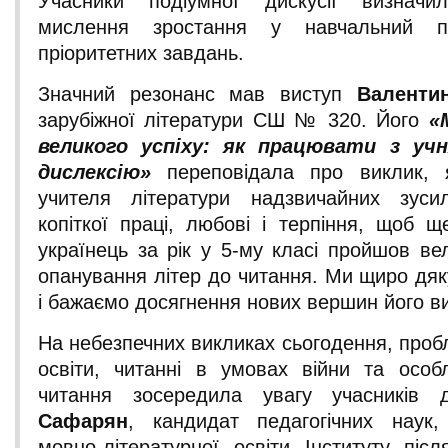
Учасники подіумної дискусії визначи
мислення зростання у навчальний 
пріоритетних завдань.
Значний резонанс мав виступ
Валенти
зарубіжної літератури СШ № 320. Його
«
великого успіху: як працювати з у
дислексію»
переповідала про виклик, 
учителя літератури надзвичайних зусил
копіткої праці, любові і терпіння, щоб 
українець за рік у 5-му класі пройшов ве
опанування літер до читання. Ми щиро дяк
і бажаємо досягнення нових вершин його в
На небезпечних викликах сьогодення, проб
освіти, читанні в умовах війни та особ
читання зосередила увагу учасників 
Сафарян
, кандидат педагогічних наук
мовно-літературної освіти Інституту післ