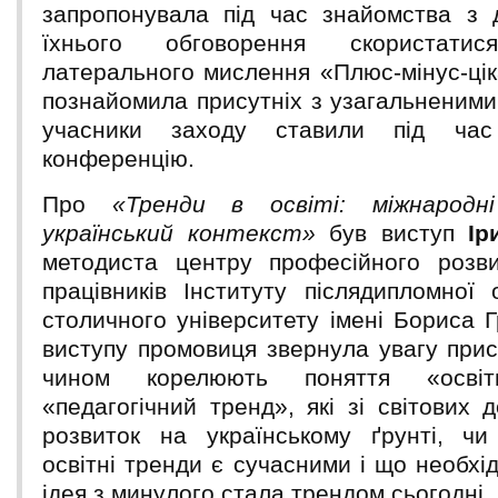
запропонувала під час знайомства з 
їхнього обговорення скористатис
латерального мислення «Плюс-мінус-цік
познайомила присутніх з узагальненими
учасники заходу ставили під час
конференцію.
Про
«Тренди в освіті: міжнародн
український контекст»
був виступ
Ір
методиста центру професійного розви
працівників Інституту післядипломної 
столичного університету імені Бориса Г
виступу промовиця звернула увагу прис
чином корелюють поняття «осві
«педагогічний тренд», які зі світових
розвиток на українському ґрунті, чи
освітні тренди є сучасними і що необхі
ідея з минулого стала трендом сьогодні.