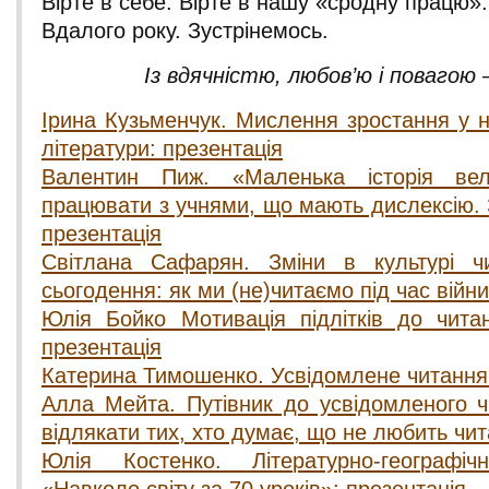
Вірте в себе. Вірте в нашу «сродну працю». 
Вдалого року. Зустрінемось.
Із вдячністю, любов’ю і повагою 
Ірина Кузьменчук. Мислення зростання у н
літератури: презентація
Валентин Пиж. «Маленька історія вел
працювати з учнями, що мають дислексію. 
презентація
Світлана Сафарян. Зміни в культурі ч
сьогодення: як ми (не)читаємо під час війни
Юлія Бойко Мотивація підлітків до чита
презентація
Катерина Тимошенко. Усвідомлене читання:
Алла Мейта. Путівник до усвідомленого ч
відлякати тих, хто думає, що не любить чит
Юлія Костенко. Літературно-географі