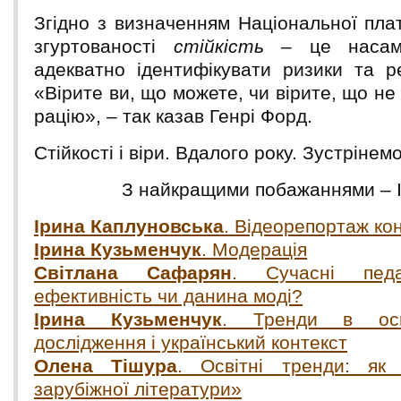
Згідно з визначенням Національної пла
згуртованості
стійкість
– це насамп
адекватно ідентифікувати ризики та р
«Вірите ви, що можете, чи вірите, що не
рацію», – так казав Генрі Форд.
Стійкості і віри. Вдалого року. Зустрінем
З найкращими побажаннями – І
Ірина Каплуновська
. Відеорепортаж ко
Ірина Кузьменчук
. Модерація
Світлана Сафарян
. Сучасні педаг
ефективність чи данина моді?
Ірина Кузьменчук
. Тренди в осві
дослідження і український контекст
Олена Тішура
. Освітні тренди: як
зарубіжної літератури»