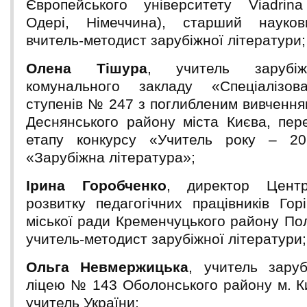
Європейського університету Viadrina
Одері, Німеччина), старший наукови
вчитель-методист зарубіжної літератури;
Олена Тішура
, учитель зарубіж
комунального закладу «Спеціалізов
ступенів № 247 з поглибленим вивчення
Деснянського району міста Києва, пер
етапу конкурсу «Учитель року – 20
«Зарубіжна література»;
Ірина Горобченко
, директор Центр
розвитку педагогічних працівників Гор
міської ради Кременчуцького району Пол
учитель-методист зарубіжної літератури;
Ольга Невмержицька
, учитель заруб
ліцею № 143 Оболонського району м. К
учитель України;