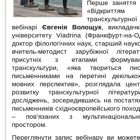
Перше заняття 
«Відкритт
транскультурної
вебінарі
Євгенія Волощук
, викладач
університету Viadrina (Франкфурт-на-О
доктор філологічних наук, старший науко
вчитель-методист зарубіжної літера
присутніх з етапами формува
транскультури, «яка твориться пи
письменниками на перетині декілько
мовних перспектив», розглядала цент
розвитку транскультурної літерату
досліджень, зосередившись на постатя
письменників східноєвропейського похо
– пов’язаних з мультинаціональн
простором.
Переглянути запис вебінару ви може