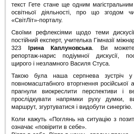
текст Гете стане ще одним магістральни
освітньої діяльності, про що згодом ч
«СвітЛіт»-порталу.
Своїми рефлексіями щодо теми дискусі
постійний експерт, учителька Гімназії міжн
323
Ірина Каплуновська
. Ви можете
репортаж-нарис подіумної дискусії, п
щирого і незламного Василя Стуса.
Такою була наша серпнева зустріч у
повномасштабного вторгнення російської а
прагнули виокреслити перспективи і ве
прослідкувати напрямки руху думки, в
маршрут, згуртуватися і видобути синергію.
Коли кажуть «Поглянь на ситуацію з позит
означає «повірити в себе».