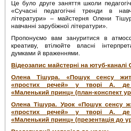
Це було друге заняття школи педагогіч
«Сучасні педагогічні тренди в навч
літератури» – майстерня Олени Тішур
навчанні зарубіжної літератури».
Пропонуємо вам зануритися в атмосф
креативу, втілюйте власні інтерпрет
думками й враженнями.
Відеозапис майстерні на ютуб-каналі 
Олена Тішура. «Пошук сенсу жит
«простих речей» у творі
А. де
«Маленький принц» (план-конспект ур
Олена Тішура. Урок «Пошук сенсу жи
«простих речей» у творі А. де 
«Маленький принц» (презентація до у