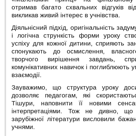
отримав багато схвальних відгуків ві
викликав живий інтерес в учнівства.
Діяльнісний підхід, оригінальність задуму,
і логічна стрункість форми уроку ст
успіху для кожної дитини, сприяють за
спонукають до осмислення, власно
творчого вирішення завдань, спр
комунікативних навичок і поглиблюють у
взаємодії.
Зауважимо, що структура уроку дос
дозволяє педагогам, які скористают
Тішури, наповнити її новими сенс
інтерпретаціями. Тож не дивно, що к
зарубіжної літератури висловили бажан
учнями.