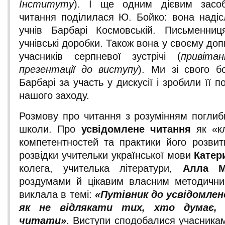
Інституту
). І ще одним дієвим засо
читання поділилася Ю. Бойко: вона надіс
учнів Барбарі Космовській. Письменниц
учнівські доробки. Також вона у своєму доп
учасників серпневої зустрічі (
привіта
презентації до виступу
). Ми зі свого б
Барбарі за участь у дискусії і зробили її 
нашого заходу.
Розмову про читання з розумінням поглиби
школи. Про
усвідомлене читання
як «к
компетентностей та практики його розвит
розвідки учительки української мови
Катер
колега, учителька літератури,
Алла М
роздумами й цікавим власним методични
виклала в темі:
«Путівник до усвідомлен
як не відлякати тих, хто думає
читати»
. Виступи сподобалися учасникам