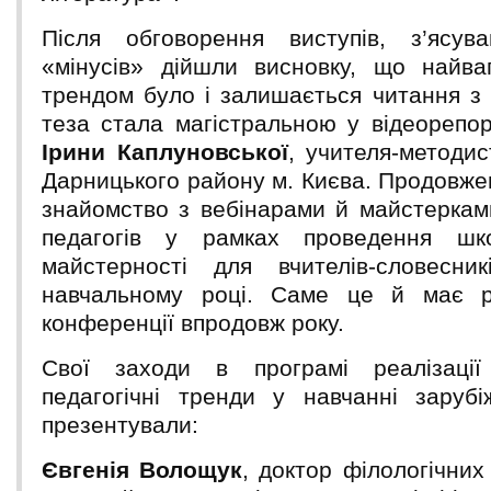
Після обговорення виступів, з’ясув
«мінусів» дійшли висновку, що найва
трендом було і залишається читання з 
теза стала магістральною у відеорепор
Ірини Каплуновської
, учителя-метод
Дарницького району м. Києва. Продовже
знайомство з вебінарами й майстерками
педагогів у рамках проведення шко
майстерності для вчителів-словесни
навчальному році. Саме це й має р
конференції впродовж року.
Свої заходи в програмі реалізаці
педагогічні тренди у навчанні зарубі
презентували:
Євгенія Волощук
, доктор філологічних