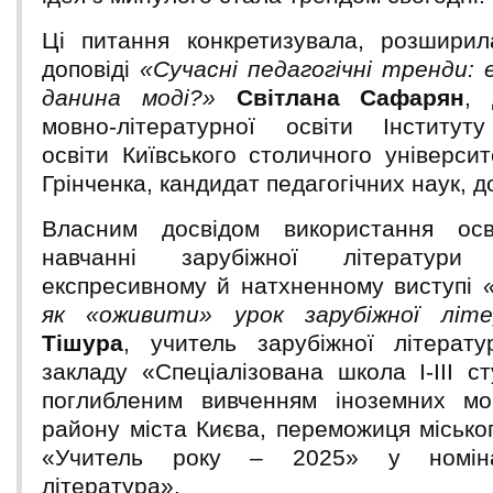
Ці питання конкретизувала, розширил
доповіді
«Сучасні педагогічні тренди:
данина моді?»
Світлана Сафарян
, 
мовно-літературної освіти Інституту
освіти Київського столичного універси
Грінченка, кандидат педагогічних наук, д
Власним досвідом використання осв
навчанні зарубіжної літератури
експресивному й натхненному виступі
як «оживити» урок зарубіжної літ
Тішура
, учитель зарубіжної літерат
закладу «Спеціалізована школа І-ІІІ 
поглибленим вивченням іноземних мо
району міста Києва, переможиця місько
«Учитель року – 2025» у номіна
література».