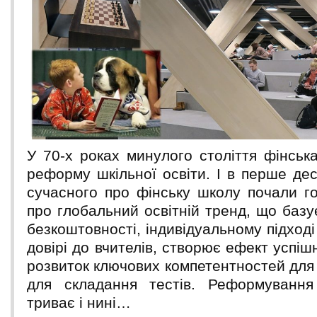
У 70-х роках минулого століття фінськ
реформу шкільної освіти. І в перше дес
сучасного про фінську школу почали го
про глобальний освітній тренд, що базує
безкоштовності, індивідуальному підході
довірі до вчителів, створює ефект успішн
розвиток ключових компетентностей для
для складання тестів. Реформування 
триває і нині…