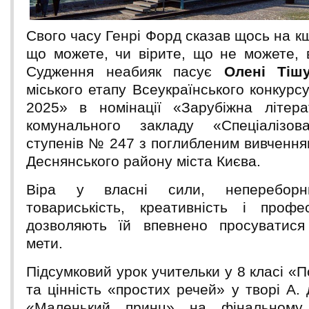
Свого часу Генрі Форд сказав щось на кш
що можете, чи вірите, що не можете, 
Судження неабияк пасує
Олені Тішу
міського етапу Всеукраїнського конкурс
2025» в номінації «Зарубіжна літера
комунального закладу «Спеціалізов
ступенів № 247 з поглибленим вивчення
Деснянського району міста Києва.
Віра у власні сили, непереборн
товариськість, креативність і профе
дозволяють їй впевнено просуватися
мети.
Підсумковий урок учительки у 8 класі «
та цінність «простих речей» у творі А.
«Маленький принц» на фінальному 