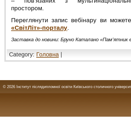
– пов’язаних з мультинаціональн
простором.
Переглянути запис вебінару ви може
«СвітЛіт»-порталу
.
Заставка до новини: Бруно Каталано «Пам’ятник 
Category:
Головна
|
© 2026 Інститут післядипломної освіти Київського столичного університ