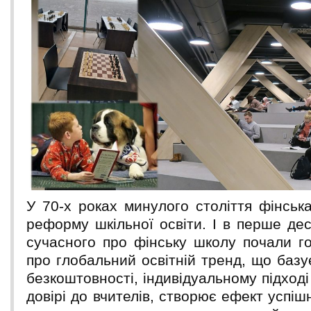
У 70-х роках минулого століття фінськ
реформу шкільної освіти. І в перше дес
сучасного про фінську школу почали го
про глобальний освітній тренд, що базує
безкоштовності, індивідуальному підході
довірі до вчителів, створює ефект успішн