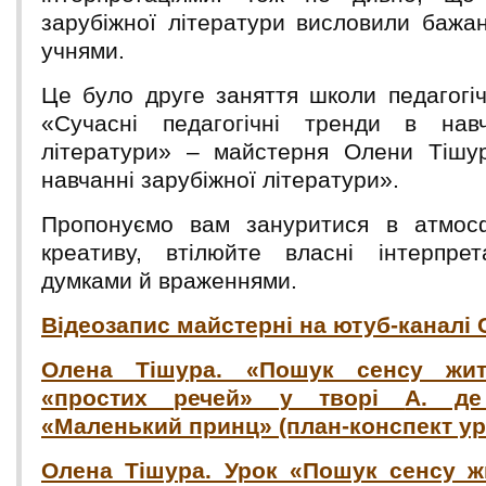
зарубіжної літератури висловили бажан
учнями.
Це було друге заняття школи педагогіч
«Сучасні педагогічні тренди в навч
літератури» – майстерня Олени Тішур
навчанні зарубіжної літератури».
Пропонуємо вам зануритися в атмосф
креативу, втілюйте власні інтерпрет
думками й враженнями.
Відеозапис майстерні на ютуб-каналі 
Олена Тішура. «Пошук сенсу жит
«простих речей» у творі
А. де
«Маленький принц» (план-конспект ур
Олена Тішура. Урок «Пошук сенсу жи