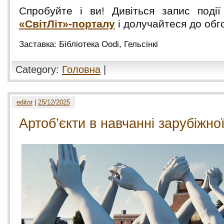
Спробуйте і ви! Дивіться запис под
«СвітЛіт»-порталу
і долучайтеся до обг
Заставка: Бібліотека Oodi, Гельсінкі
Category:
Головна
|
editor
|
25/12/2025
Артоб’єкти в навчанні зарубіжно