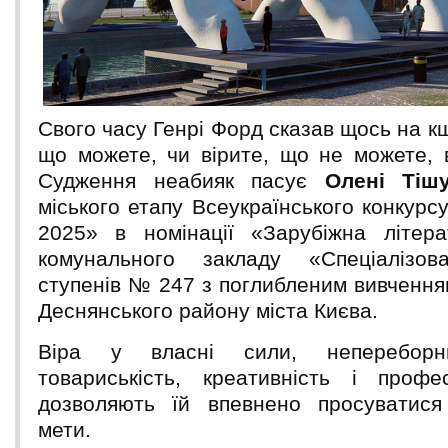
Свого часу Генрі Форд сказав щось на кш
що можете, чи вірите, що не можете, 
Судження неабияк пасує
Олені Тішу
міського етапу Всеукраїнського конкурс
2025» в номінації «Зарубіжна літера
комунального закладу «Спеціалізов
ступенів № 247 з поглибленим вивчення
Деснянського району міста Києва.
Віра у власні сили, непереборн
товариськість, креативність і профе
дозволяють їй впевнено просуватися
мети.