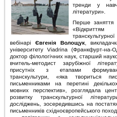
тренди у навч
літератури».
Перше заняття 
«Відкритт
транскультурної
вебінарі
Євгенія Волощук
, викладач
університету Viadrina (Франкфурт-на-О
доктор філологічних наук, старший науко
вчитель-методист зарубіжної літера
присутніх з етапами формува
транскультури, «яка твориться пи
письменниками на перетині декілько
мовних перспектив», розглядала цент
розвитку транскультурної літерату
досліджень, зосередившись на постатя
письменників східноєвропейського похо