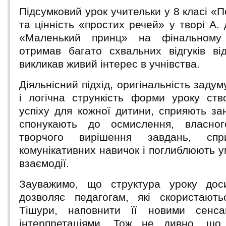
Підсумковий урок учительки у 8 класі «
та цінність «простих речей» у творі А.
«Маленький принц» на фінальному 
отримав багато схвальних відгуків ві
викликав живий інтерес в учнівства.
Діяльнісний підхід, оригінальність задуму,
і логічна стрункість форми уроку ст
успіху для кожної дитини, сприяють за
спонукають до осмислення, власно
творчого вирішення завдань, спр
комунікативних навичок і поглиблюють у
взаємодії.
Зауважимо, що структура уроку дос
дозволяє педагогам, які скористают
Тішури, наповнити її новими сенс
інтерпретаціями. Тож не дивно, що к